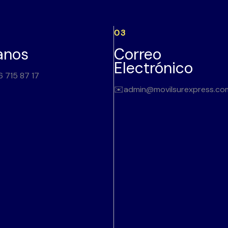
03
anos
Correo
Electrónico
6 715 87 17
✉️admin@movilsurexpress.co